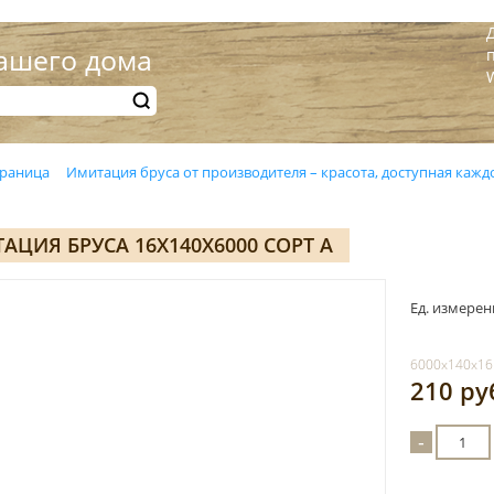
ашего дома
траница
Имитация бруса от производителя – красота, доступная кажд
АЦИЯ БРУСА 16Х140Х6000 СОРТ А
Ед. измерен
6000х140х16
210 ру
-