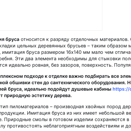
я бруса
относится к разряду отделочных материалов.
кладки цельных деревянных брусьев – таким образом 
, имитация бруса размером 16х140 мм мало чем отлича
гребня. Эти два элемента необходимы для стыковки по
тся идеально ровная, без зазоров, поверхность. Попул
плексном подходе к отделке важно подбирать все эле
ной обшивки стен до сантехнического оборудования. Н
ей бруса, идеально подойдут душевые кабины
https:/
т природную эстетику дерева.
тип пиломатериалов – производная хвойных пород дере
продукции. Имитация бруса из них имеет небольшой ве
е. Природные смолы в готовом изделии сохраняются в 
лу противостоять неблагоприятным воздействиям и до