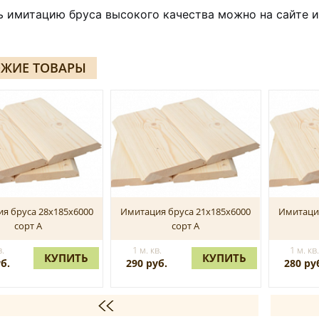
ь имитацию бруса высокого качества можно на сайте и
ЖИЕ ТОВАРЫ
я бруса 28х185х6000
Имитация бруса 21х185х6000
Имитация
сорт А
сорт А
в.
1 м. кв.
1 м. кв
КУПИТЬ
КУПИТЬ
б.
290 руб.
280 ру