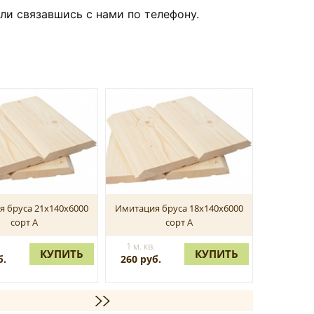
ли связавшись с нами по телефону.
 бруса 21х140х6000
Имитация бруса 18х140х6000
Имитация
сорт А
сорт А
.
1 м. кв.
1 м. кв.
КУПИТЬ
КУПИТЬ
б.
260 руб.
360 руб