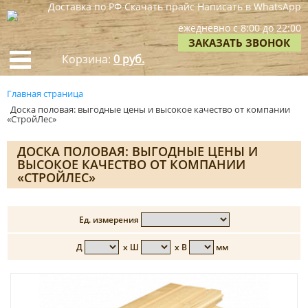
Доставка по РФ
Скачать прайс
Написать в WhatsApp
ежедневно с 8:00 до 22:00
ЗАКАЗАТЬ ЗВОНОК
Корзина:
0 руб.
Главная страница
Доска половая: выгодные цены и высокое качество от компании
«СтройЛес»
ДОСКА ПОЛОВАЯ: ВЫГОДНЫЕ ЦЕНЫ И
ВЫСОКОЕ КАЧЕСТВО ОТ КОМПАНИИ
«СТРОЙЛЕС»
Ед. измерения
Д
х Ш
х В
мм